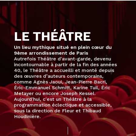
LE THÉÂTRE
Un
lieu
mythique
situé
en
plein
cœur
du
9ème
arrondissement
de
Paris
Autrefois
Théâtre
d'avant-garde,
devenu
incontournable
à
partir
de
la
fin
des
années
40,
le
Théâtre
a
accueilli
et
monté
depuis
des
œuvres
d’auteurs
contemporains,
comme
Agnès
Jaoui,
Jean-Pierre
Bacri,
Éric-Emmanuel
Schmitt,
Karine
Tuil,
Éric
Metayer
ou
encore
Joseph
Kessel.
Aujourd'hui,
c'est
un
Théâtre
à
la
programmation
éclectique
et
accessible,
sous
la
direction
de
Fleur
et
Thibaud
Houdinière.