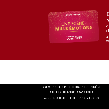
R
c
d
À
v
THÉÂTRE
ACTUEL LA BRUYÈRE
DIRECTION FLEUR ET THIBAUD HOUDINIÈRE
5 RUE LA BRUYÈRE, 75009 PARIS
ACCUEIL & BILLETTERIE :
01 48 74 76 99