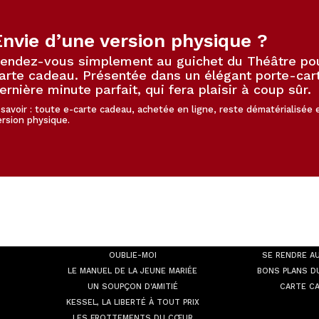
Envie d’une version physique ?
endez-vous simplement au guichet du Théâtre pour
arte cadeau. Présentée dans un élégant porte-cart
ernière minute parfait, qui fera plaisir à coup sûr.
 savoir : toute e-carte cadeau, achetée en ligne, reste dématérialisée
ersion physique.
À L'AFFICHE
INFOS
PR
OUBLIE-MOI
SE RENDRE A
LE MANUEL DE LA JEUNE MARIÉE
BONS PLANS D
UN SOUPÇON D'AMITIÉ
CARTE C
KESSEL, LA LIBERTÉ À TOUT PRIX
LES FROTTEMENTS DU CŒUR