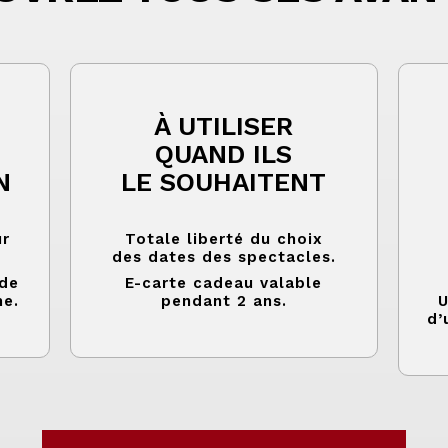
À UTILISER
QUAND ILS
N
LE SOUHAITENT
ur
Totale liberté du choix
.
des dates des spectacles.
ide
E-carte cadeau valable
ne.
pendant 2 ans.
U
d’