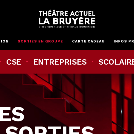
modal-check
TION
SORTIES EN GROUPE
CARTE CADEAU
INFOS P
S
·
SCOLAIRES
·
COLLECTIVITÉS
ES
 SORTIES