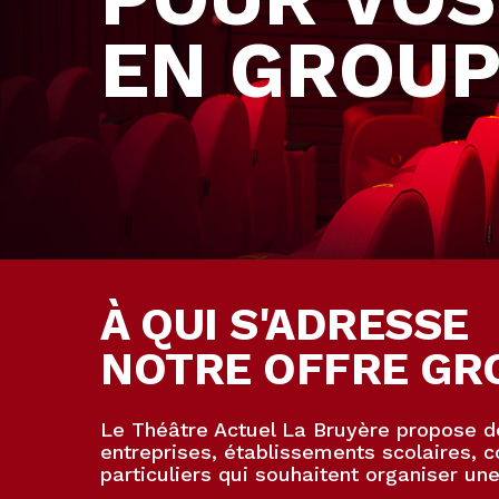
EN GROU
À QUI S'ADRESSE
NOTRE OFFRE GR
Le Théâtre Actuel La Bruyère propose des
entreprises, établissements scolaires, c
particuliers qui souhaitent organiser un