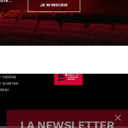
ute...
JE M'INSCRIS
ATIQUE
U THÉÂTRE
U QUARTIER
ADEAU
LA NEWSLETTER
Actualités, premiers aux premières,
offres de dernière minute...