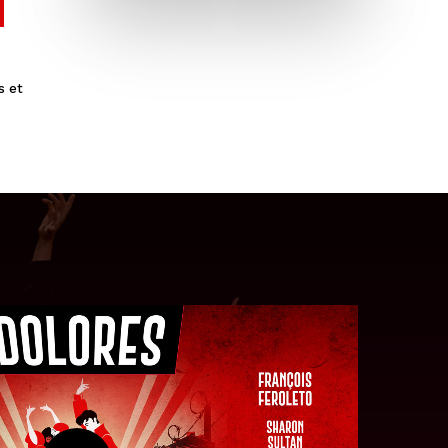
s et
Play Video