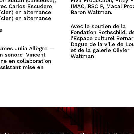
on Sultan (danseuse),
Fiva Production, Pitzy P
vec Carlos Escudero
IMAO, RSC P, Macal Pro
icien) en alternance
Baron Waltman.
cien) en alternance
Avec le soutien de la
te
Fondation Rothschild, d
l’Espace culturel Berna
Dague de la ville de Lo
umes
Julia Allègre —
et de la galerie Olivier
on sonore
Vincent
Waltman
one en collaboration
ssistant mise en