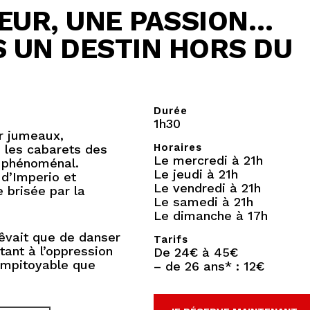
ŒUR, UNE PASSION…
 UN DESTIN HORS DU
Durée
1h30
ur jumeaux,
Horaires
s les cabarets des
Le mercredi à 21h
 phénoménal.
Le jeudi à 21h
 d’Imperio et
Le vendredi à 21h
e brisée par la
Le samedi à 21h
Le dimanche à 17h
vait que de danser
Tarifs
tant à l’oppression
De 24€ à 45€
impitoyable que
– de 26 ans* : 12€