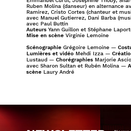
Emmanuel Curtil, Joséphine Thoby, Shar
Ruben Molina (danseur) en alternance a
Ramirez, Cristo Cortes (chanteur et mus
avec Manuel Gutierrez, Dani Barba (musi
avec Paul Buttin
Auteurs
Yann Guillon et Stéphane Lapor
Mise en scène
Virginie Lemoine
Scénographie
Grégoire Lemoine —
Cost
Lumières et vidéo
Mehdi Izza —
Créati
Lustaud —
Chorégraphies
Marjorie Asci
avec Sharon Sultan et Rubén Molina —
A
scène
Laury André